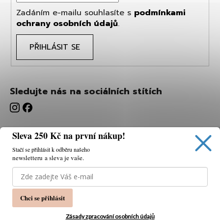
Zadáním e-mailu souhlasíte s
podmínkami
ochrany osobních údajů
.
PŘIHLÁSIT SE
Sledujte nás na sociálních stítích
Sleva 250 Kč na první nákup!
Stačí se přihlásit k odběru našeho
newsletteru a sleva je vaše.
Používáme cookies, abychom vám umožnili pohodlné
prohlížení webu a díky analýze webu neustále zlepšovat
jeho funkce, výkon a použitelnost.
K tomu potřebujeme
Chci se přihlásit
váš souhlas.
Nastavení
Zásady zpracování osobních údajů