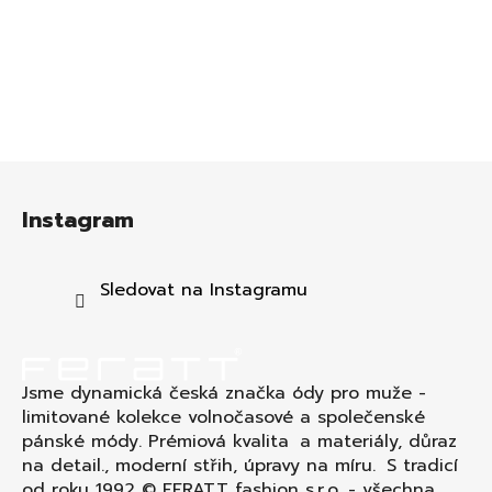
Z
á
Instagram
p
a
t
Sledovat na Instagramu
í
Jsme dynamická česká značka ódy pro muže -
limitované kolekce volnočasové a společenské
pánské módy. Prémiová kvalita a materiály, důraz
na detail., moderní střih, úpravy na míru. S tradicí
od roku 1992 © FERATT fashion s.r.o. - všechna