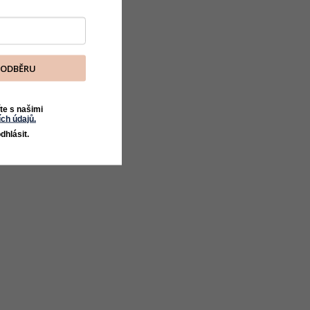
K ODBĚRU
te s našimi
ch údajů.
dhlásit.