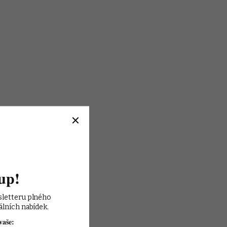
up!
sletteru plného 
álních nabídek.
vaše: