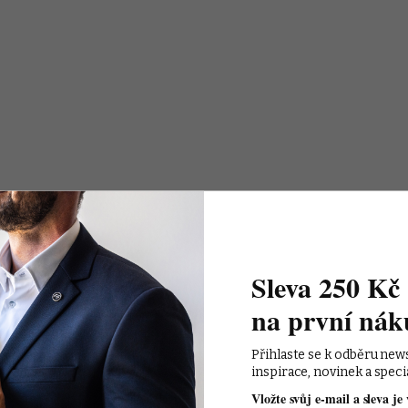
Sleva 250 Kč 
na první nák
Přihlaste se k odběru new
inspirace, novinek a speci
Vložte svůj e-mail a sleva je 