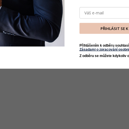
PŘIHLÁSIT SE 
Přihlášením k odběru souhlasí
Zásadami o zpracování osobní
Z odběru se můžete kdykoliv o