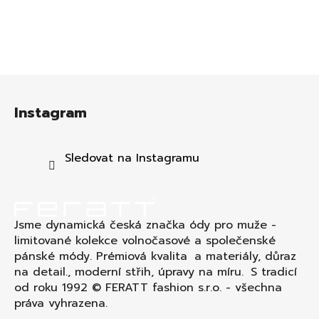
Z
á
Instagram
p
a
t
Sledovat na Instagramu
í
Jsme dynamická česká značka ódy pro muže -
limitované kolekce volnočasové a společenské
pánské módy. Prémiová kvalita a materiály, důraz
na detail., moderní střih, úpravy na míru. S tradicí
od roku 1992 © FERATT fashion s.r.o. - všechna
práva vyhrazena.