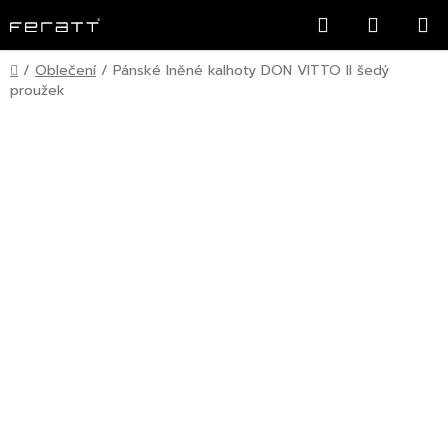
Přejít
Hledat
NÁKUP
na
KOŠÍK
obsah
Domů
/
Oblečení
/
Pánské lněné kalhoty DON VITTO II šedý
proužek