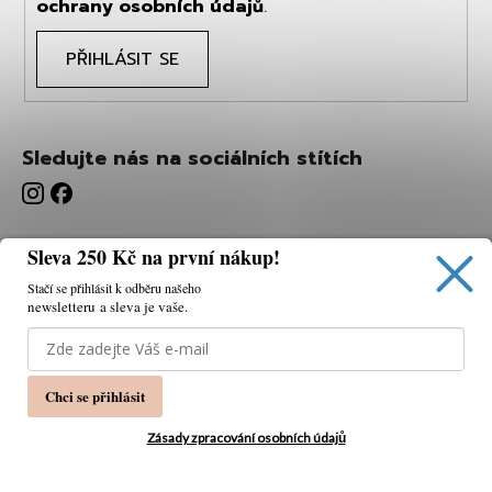
ochrany osobních údajů
.
PŘIHLÁSIT SE
Sledujte nás na sociálních stítích
Sleva 250 Kč na první nákup!
Stačí se přihlásit k odběru našeho
newsletteru a sleva je vaše.
Používáme cookies, abychom vám umožnili pohodlné
prohlížení webu a díky analýze webu neustále zlepšovat
jeho funkce, výkon a použitelnost.
K tomu potřebujeme
Chci se přihlásit
váš souhlas.
Nastavení
Zásady zpracování osobních údajů
Souhlasím
Vytvořil Shoptet