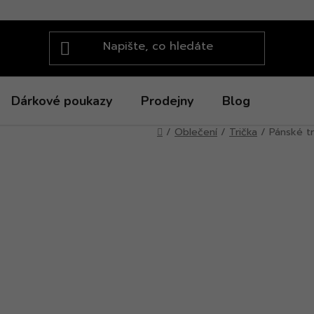
Dárkové poukazy
Prodejny
Blog
Domů
/
Oblečení
/
Trička
/
Pánské t