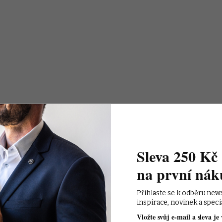
Sleva 250 Kč 
na první nák
Přihlaste se k odběru new
inspirace, novinek a speci
Vložte svůj e-mail a sleva je 