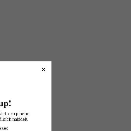
up!
sletteru plného 
álních nabídek.
vaše: