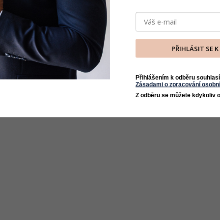
PŘIHLÁSIT SE 
Přihlášením k odběru souhlasí
Zásadami o zpracování osobní
Z odběru se můžete kdykoliv o