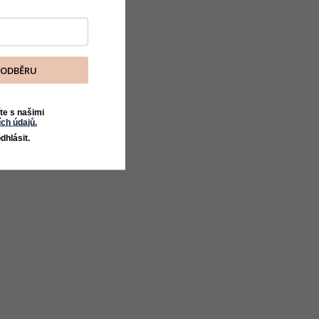
K ODBĚRU
te s našimi
ch údajů.
dhlásit.