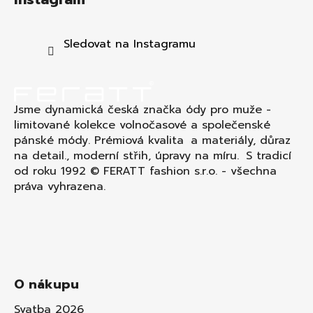
p
a
t
Sledovat na Instagramu
í
Jsme dynamická česká značka ódy pro muže -
limitované kolekce volnočasové a společenské
pánské módy. Prémiová kvalita a materiály, důraz
na detail., moderní střih, úpravy na míru. S tradicí
od roku 1992 © FERATT fashion s.r.o. - všechna
práva vyhrazena.
O nákupu
Svatba 2026