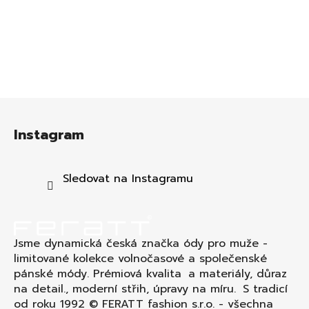
Z
á
Instagram
p
a
t
Sledovat na Instagramu
í
Jsme dynamická česká značka ódy pro muže -
limitované kolekce volnočasové a společenské
pánské módy. Prémiová kvalita a materiály, důraz
na detail., moderní střih, úpravy na míru. S tradicí
od roku 1992 © FERATT fashion s.r.o. - všechna