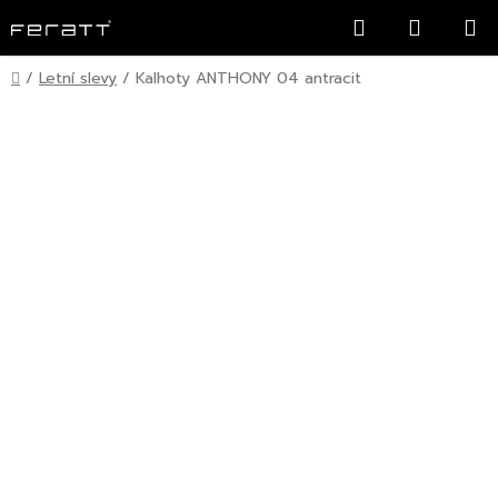
Přejít
Hledat
NÁKUP
na
KOŠÍK
obsah
Domů
/
Letní slevy
/
Kalhoty ANTHONY 04 antracit