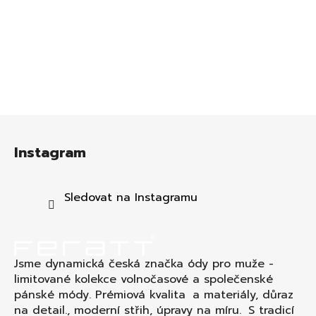
Z
á
Instagram
p
a
t
Sledovat na Instagramu
í
Jsme dynamická česká značka ódy pro muže -
limitované kolekce volnočasové a společenské
pánské módy. Prémiová kvalita a materiály, důraz
na detail., moderní střih, úpravy na míru. S tradicí