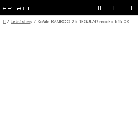
Přejít
Hledat
NÁKUP
na
KOŠÍK
obsah
Domů
/
Letní slevy
/
Košile BAMBOO 25 REGULAR modro-bílá 03