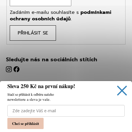
Zadáním e-mailu souhlasíte s
podmínkami
ochrany osobních údajů
.
PŘIHLÁSIT SE
Sledujte nás na sociálních stítích
Sleva 250 Kč na první nákup!
Stačí se přihlásit k odběru našeho
newsletteru a sleva je vaše.
Používáme cookies, abychom vám umožnili pohodlné
prohlížení webu a díky analýze webu neustále zlepšovat
jeho funkce, výkon a použitelnost.
K tomu potřebujeme
Chci se přihlásit
váš souhlas.
Nastavení