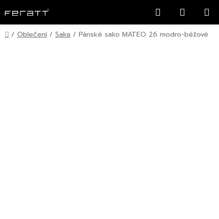
Přejít
Hledat
NÁKUP
na
KOŠÍK
obsah
Domů
/
Oblečení
/
Saka
/
Pánské sako MATEO 26 modro-béžové