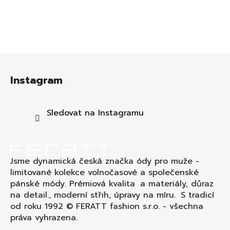
Z
á
Instagram
p
a
t
Sledovat na Instagramu
í
Jsme dynamická česká značka ódy pro muže -
limitované kolekce volnočasové a společenské
pánské módy. Prémiová kvalita a materiály, důraz
na detail., moderní střih, úpravy na míru. S tradicí
od roku 1992 © FERATT fashion s.r.o. - všechna
práva vyhrazena.