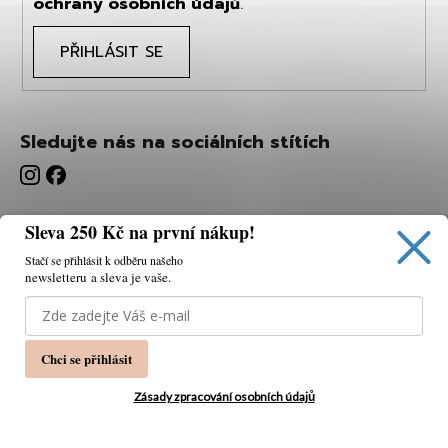
ochrany osobních údajů
.
PŘIHLÁSIT SE
Sledujte nás na sociálních stítích
Sleva 250 Kč na první nákup!
Stačí se přihlásit k odběru našeho
newsletteru a sleva je vaše.
Používáme cookies, abychom vám umožnili pohodlné
prohlížení webu a díky analýze webu neustále zlepšovat
jeho funkce, výkon a použitelnost.
K tomu potřebujeme
Chci se přihlásit
váš souhlas.
Nastavení
Zásady zpracování osobních údajů
Souhlasím
Vytvořil Shoptet