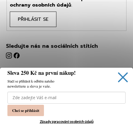
ochrany osobních údajů
.
PŘIHLÁSIT SE
Sledujte nás na sociálních stítích
Sleva 250 Kč na první nákup!
Stačí se přihlásit k odběru našeho
newsletteru a sleva je vaše.
Používáme cookies, abychom vám umožnili pohodlné
prohlížení webu a díky analýze webu neustále zlepšovat
jeho funkce, výkon a použitelnost.
K tomu potřebujeme
Chci se přihlásit
váš souhlas.
Nastavení
Zásady zpracování osobních údajů
Souhlasím