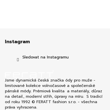
Z
á
Instagram
p
a
t
Sledovat na Instagramu
í
Jsme dynamická česká značka ódy pro muže -
limitované kolekce volnočasové a společenské
pánské módy. Prémiová kvalita a materiály, důraz
na detail., moderní střih, úpravy na míru. S tradicí
od roku 1992 © FERATT fashion s.r.o. - všechna
práva vyhrazena.