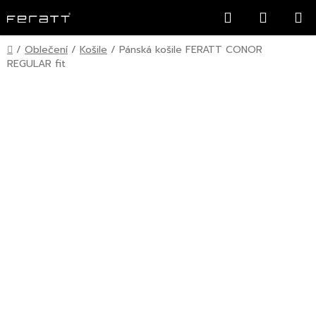
Přejít
Hledat
NÁKUP
na
KOŠÍK
obsah
Domů
/
Oblečení
/
Košile
/
Pánská košile FERATT CONOR
REGULAR fit