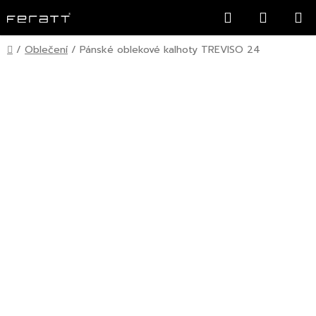
Přejít
Hledat
NÁKUP
na
KOŠÍK
obsah
Domů
/
Oblečení
/
Pánské oblekové kalhoty TREVISO 24