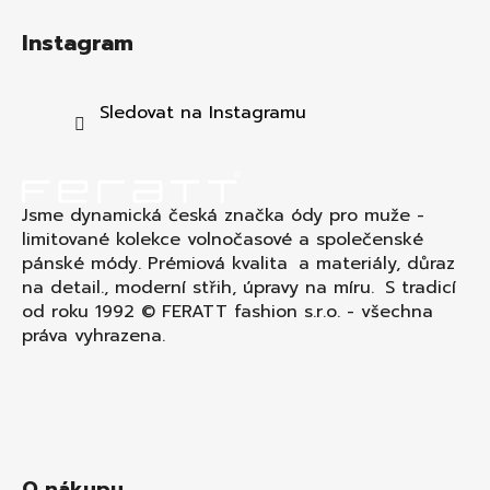
á
Instagram
p
a
t
Sledovat na Instagramu
í
Jsme dynamická česká značka ódy pro muže -
limitované kolekce volnočasové a společenské
pánské módy. Prémiová kvalita a materiály, důraz
na detail., moderní střih, úpravy na míru. S tradicí
od roku 1992 © FERATT fashion s.r.o. - všechna
práva vyhrazena.
O nákupu