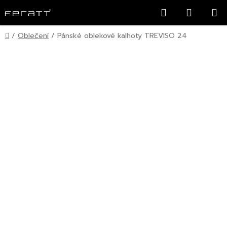
Přejít
Hledat
NÁKUP
na
KOŠÍK
obsah
Domů
/
Oblečení
/
Pánské oblekové kalhoty TREVISO 24