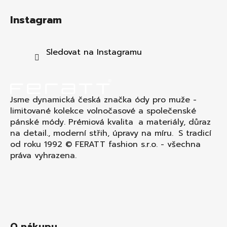
á
Instagram
p
a
t
Sledovat na Instagramu
í
Jsme dynamická česká značka ódy pro muže -
limitované kolekce volnočasové a společenské
pánské módy. Prémiová kvalita a materiály, důraz
na detail., moderní střih, úpravy na míru. S tradicí
od roku 1992 © FERATT fashion s.r.o. - všechna
práva vyhrazena.
O nákupu