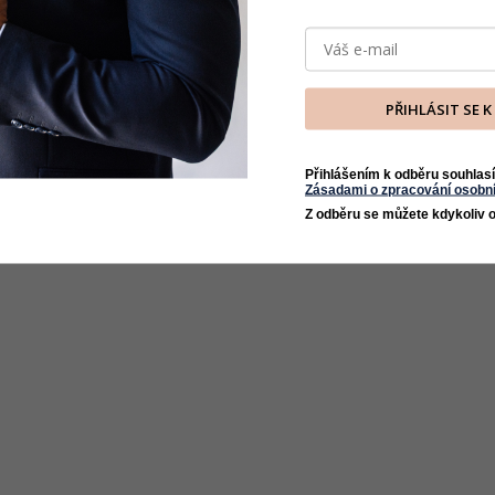
PŘIHLÁSIT SE 
Přihlášením k odběru souhlasí
Zásadami o zpracování osobní
Z odběru se můžete kdykoliv o