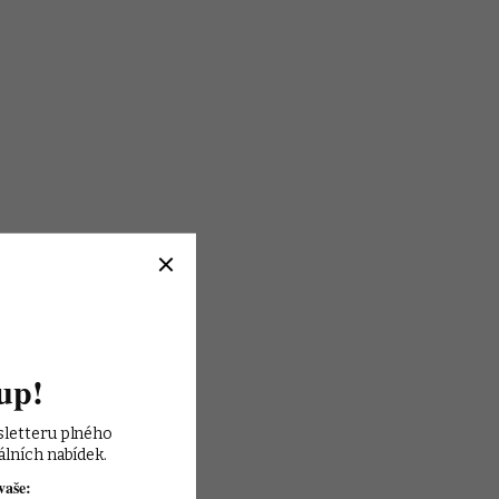
up!
sletteru plného 
álních nabídek.
vaše: