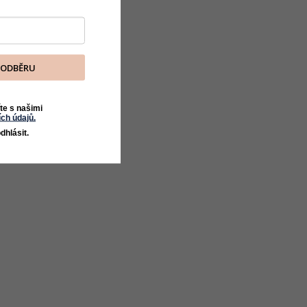
K ODBĚRU
te s našimi
ch údajů.
dhlásit.