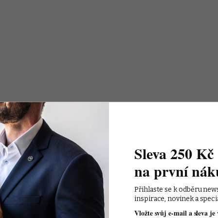
Sleva 250 Kč 
na první nák
Přihlaste se k odběru new
inspirace, novinek a speci
Vložte svůj e-mail a sleva je 