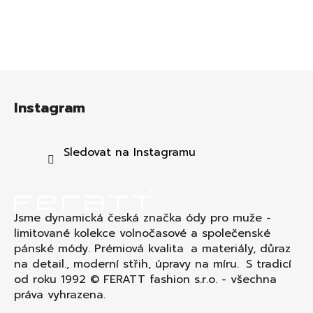
Z
á
Instagram
p
a
t
Sledovat na Instagramu
í
Jsme dynamická česká značka ódy pro muže -
limitované kolekce volnočasové a společenské
pánské módy. Prémiová kvalita a materiály, důraz
na detail., moderní střih, úpravy na míru. S tradicí
od roku 1992 © FERATT fashion s.r.o. - všechna
práva vyhrazena.