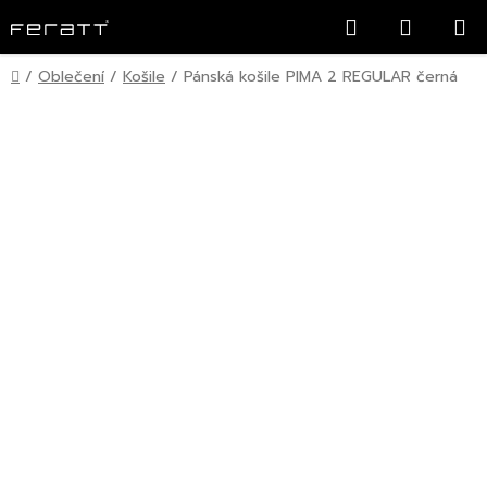
Přejít
Hledat
NÁKUP
na
KOŠÍK
obsah
Domů
/
Oblečení
/
Košile
/
Pánská košile PIMA 2 REGULAR černá