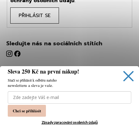
ochrany osobních údajů
.
PŘIHLÁSIT SE
Sledujte nás na sociálních stítích
Sleva 250 Kč na první nákup!
Stačí se přihlásit k odběru našeho
newsletteru a sleva je vaše.
Používáme cookies, abychom vám umožnili pohodlné
prohlížení webu a díky analýze webu neustále zlepšovat
jeho funkce, výkon a použitelnost.
K tomu potřebujeme
Chci se přihlásit
váš souhlas.
Nastavení
Zásady zpracování osobních údajů
Souhlasím
Vytvořil Shoptet