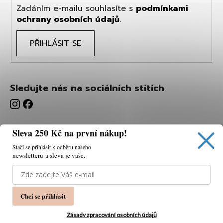
Zadáním e-mailu souhlasíte s
podmínkami
ochrany osobních údajů
.
PŘIHLÁSIT SE
Sledujte nás na sociálních stítích
Sleva 250 Kč na první nákup!
Stačí se přihlásit k odběru našeho
newsletteru a sleva je vaše.
Používáme cookies, abychom vám umožnili pohodlné
prohlížení webu a díky analýze webu neustále zlepšovat
jeho funkce, výkon a použitelnost.
K tomu potřebujeme
Chci se přihlásit
váš souhlas.
Nastavení
Zásady zpracování osobních údajů