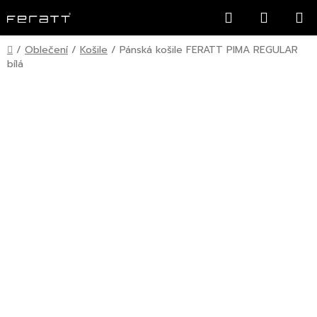
Přejít
Hledat
NÁKUP
na
KOŠÍK
obsah
Domů
/
Oblečení
/
Košile
/
Pánská košile FERATT PIMA REGULAR
bílá