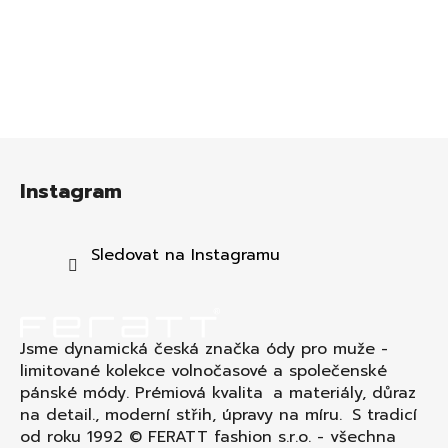
Z
á
Instagram
p
a
t
Sledovat na Instagramu
í
Jsme dynamická česká značka ódy pro muže -
limitované kolekce volnočasové a společenské
pánské módy. Prémiová kvalita a materiály, důraz
na detail., moderní střih, úpravy na míru. S tradicí
od roku 1992 © FERATT fashion s.r.o. - všechna