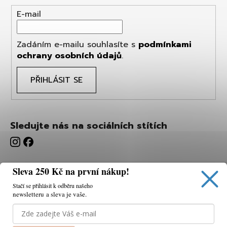
E-mail
Zadáním e-mailu souhlasíte s
podmínkami
ochrany osobních údajů
.
PŘIHLÁSIT SE
Sledujte nás na sociálních stítích
Sleva 250 Kč na první nákup!
Stačí se přihlásit k odběru našeho
newsletteru a sleva je vaše.
Používáme cookies, abychom vám umožnili pohodlné
prohlížení webu a díky analýze webu neustále zlepšovat