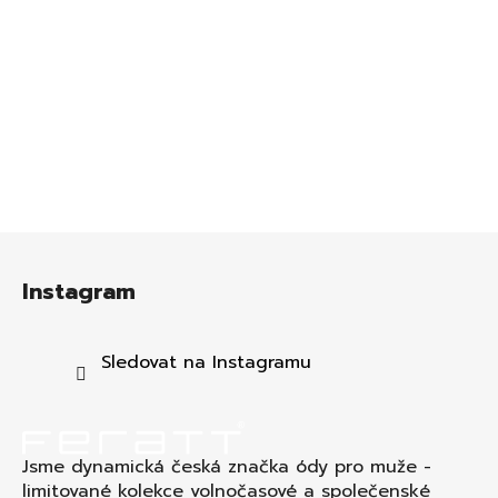
Z
á
Instagram
p
a
t
Sledovat na Instagramu
í
Jsme dynamická česká značka ódy pro muže -
limitované kolekce volnočasové a společenské