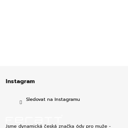
Z
á
Instagram
p
a
t
Sledovat na Instagramu
í
Jsme dynamická česká značka ódy pro muže -