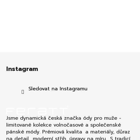
Z
á
Instagram
p
a
t
Sledovat na Instagramu
í
Jsme dynamická česká značka ódy pro muže -
limitované kolekce volnočasové a společenské
pánské módy. Prémiová kvalita a materiály, důraz
na detail., moderní střih, úpravy na míru. S tradicí