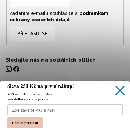
Zadáním e-mailu souhlasíte s
podmínkami
ochrany osobních údajů
.
PŘIHLÁSIT SE
Sledujte nás na sociálních stítích
Sleva 250 Kč na první nákup!
Stačí se přihlásit k odběru našeho
newsletteru a sleva je vaše.
Používáme cookies, abychom vám umožnili pohodlné
prohlížení webu a díky analýze webu neustále zlepšovat
jeho funkce, výkon a použitelnost.
K tomu potřebujeme
Chci se přihlásit
váš souhlas.
Nastavení