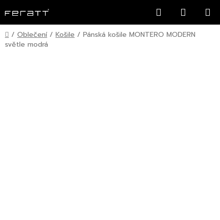
Přejít
Hledat
NÁKUP
na
KOŠÍK
obsah
Domů
/
Oblečení
/
Košile
/
Pánská košile MONTERO MODERN
světle modrá