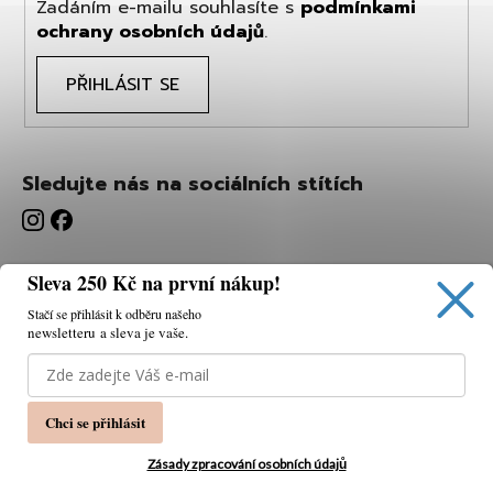
Zadáním e-mailu souhlasíte s
podmínkami
ochrany osobních údajů
.
PŘIHLÁSIT SE
Sledujte nás na sociálních stítích
Sleva 250 Kč na první nákup!
Stačí se přihlásit k odběru našeho
newsletteru a sleva je vaše.
Používáme cookies, abychom vám umožnili pohodlné
prohlížení webu a díky analýze webu neustále zlepšovat
jeho funkce, výkon a použitelnost.
K tomu potřebujeme
Chci se přihlásit
váš souhlas.
Nastavení
Zásady zpracování osobních údajů
Souhlasím