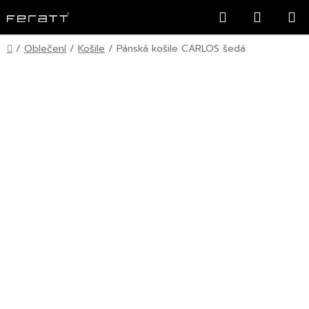
Přejít
Hledat
NÁKUP
na
KOŠÍK
obsah
Domů
/
Oblečení
/
Košile
/
Pánská košile CARLOS šedá