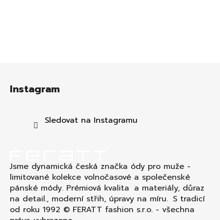
Z
á
Instagram
p
a
t
Sledovat na Instagramu
í
Jsme dynamická česká značka ódy pro muže -
limitované kolekce volnočasové a společenské
pánské módy. Prémiová kvalita a materiály, důraz
na detail., moderní střih, úpravy na míru. S tradicí
od roku 1992 © FERATT fashion s.r.o. - všechna