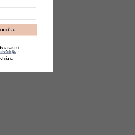
K ODBĚRU
te s našimi
ch údajů.
dhlásit.