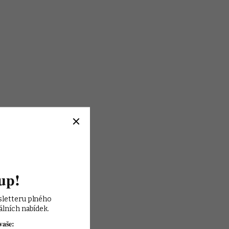
up!
sletteru plného 
álních nabídek.
vaše: