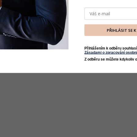
PŘIHLÁSIT SE 
Přihlášením k odběru souhlasí
Zásadami o zpracování osobní
Z odběru se můžete kdykoliv o