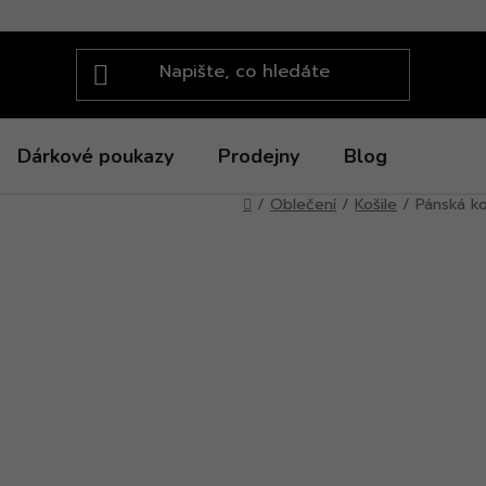
Dárkové poukazy
Prodejny
Blog
Domů
/
Oblečení
/
Košile
/
Pánská k