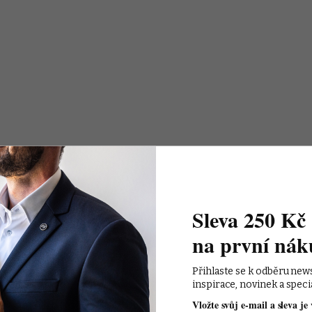
Sleva 250 Kč 
na první nák
Přihlaste se k odběru new
inspirace, novinek a speci
Vložte svůj e-mail a sleva je 