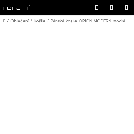
Přejít
Hledat
NÁKUP
na
KOŠÍK
obsah
Domů
/
Oblečení
/
Košile
/
Pánská košile ORION MODERN modrá