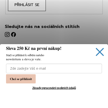
PŘIHLÁSIT SE
Sledujte nás na sociálních stítích
Sleva 250 Kč na první nákup!
Stačí se přihlásit k odběru našeho
newsletteru a sleva je vaše.
Používáme cookies, abychom vám umožnili pohodlné
prohlížení webu a díky analýze webu neustále zlepšovat
jeho funkce, výkon a použitelnost.
K tomu potřebujeme
Chci se přihlásit
váš souhlas.
Nastavení
Zásady zpracování osobních údajů
Souhlasím
Vytvořil Shoptet
Copyright 2026
PÁNSKÁ MÓDA
. Všechna práva
Odmítnout