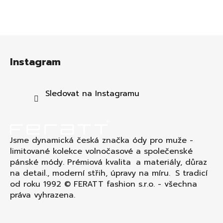
Z
á
Instagram
p
a
t
Sledovat na Instagramu
í
Jsme dynamická česká značka ódy pro muže -
limitované kolekce volnočasové a společenské
pánské módy. Prémiová kvalita a materiály, důraz
na detail., moderní střih, úpravy na míru. S tradicí
od roku 1992 © FERATT fashion s.r.o. - všechna
práva vyhrazena.