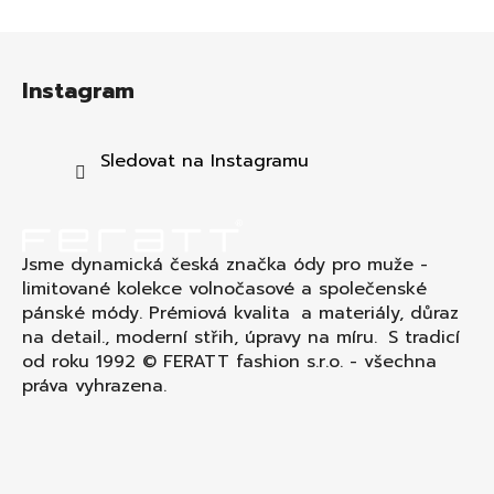
Z
á
Instagram
p
a
t
Sledovat na Instagramu
í
Jsme dynamická česká značka ódy pro muže -
limitované kolekce volnočasové a společenské
pánské módy. Prémiová kvalita a materiály, důraz
na detail., moderní střih, úpravy na míru. S tradicí
od roku 1992 © FERATT fashion s.r.o. - všechna
práva vyhrazena.