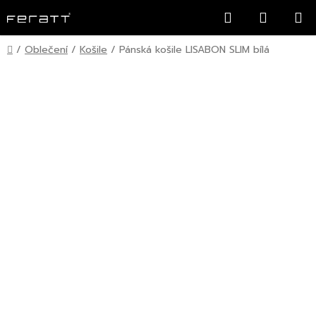
Přejít
Hledat
NÁKUP
na
KOŠÍK
obsah
Domů
/
Oblečení
/
Košile
/
Pánská košile LISABON SLIM bílá