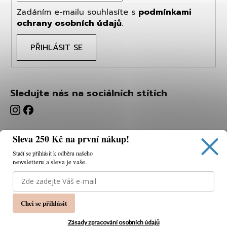
Zadáním e-mailu souhlasíte s
podmínkami
ochrany osobních údajů
.
PŘIHLÁSIT SE
Sledujte nás na sociálních stítích
Sleva 250 Kč na první nákup!
Stačí se přihlásit k odběru našeho
newsletteru a sleva je vaše.
Používáme cookies, abychom vám umožnili pohodlné
prohlížení webu a díky analýze webu neustále zlepšovat
jeho funkce, výkon a použitelnost.
K tomu potřebujeme
Chci se přihlásit
váš souhlas.
Nastavení
Zásady zpracování osobních údajů