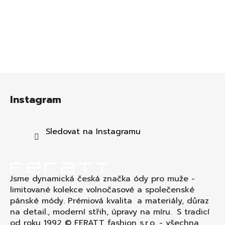
Z
á
Instagram
p
a
t
Sledovat na Instagramu
í
Jsme dynamická česká značka ódy pro muže -
limitované kolekce volnočasové a společenské
pánské módy. Prémiová kvalita a materiály, důraz
na detail., moderní střih, úpravy na míru. S tradicí
od roku 1992 © FERATT fashion s.r.o. - všechna