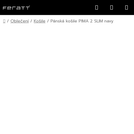
Přejít
Hledat
NÁKUP
na
KOŠÍK
obsah
Domů
/
Oblečení
/
Košile
/
Pánská košile PIMA 2 SLIM navy