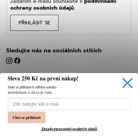
Zadáním e-mailu souhlasíte s
podmínkami
ochrany osobních údajů
.
PŘIHLÁSIT SE
Sledujte nás na sociálních stítích
Sleva 250 Kč na první nákup!
Stačí se přihlásit k odběru našeho
newsletteru a sleva je vaše.
Používáme cookies, abychom vám umožnili pohodlné
prohlížení webu a díky analýze webu neustále zlepšovat
jeho funkce, výkon a použitelnost.
K tomu potřebujeme
Chci se přihlásit
váš souhlas.
Nastavení
Zásady zpracování osobních údajů
Souhlasím