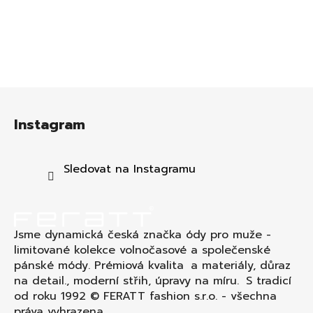
Z
á
Instagram
p
a
t
Sledovat na Instagramu
í
Jsme dynamická česká značka ódy pro muže -
limitované kolekce volnočasové a společenské
pánské módy. Prémiová kvalita a materiály, důraz
na detail., moderní střih, úpravy na míru. S tradicí
od roku 1992 © FERATT fashion s.r.o. - všechna
práva vyhrazena.