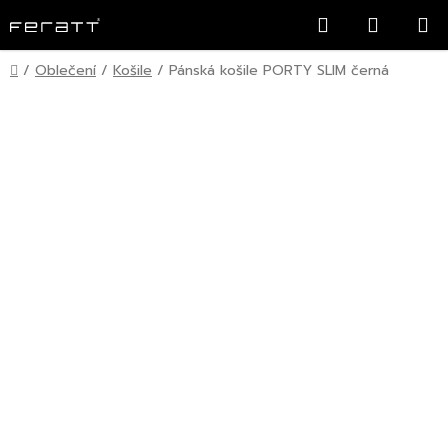
Přejít
Hledat
NÁKUP
na
KOŠÍK
obsah
Domů
/
Oblečení
/
Košile
/
Pánská košile PORTY SLIM černá