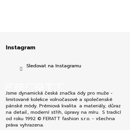
Z
á
Instagram
p
a
t
Sledovat na Instagramu
í
Jsme dynamická česká značka ódy pro muže -
limitované kolekce volnočasové a společenské
pánské módy. Prémiová kvalita a materiály, důraz
na detail., moderní střih, úpravy na míru. S tradicí
od roku 1992 © FERATT fashion s.r.o. - všechna
práva vyhrazena.