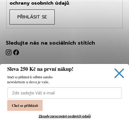
ochrany osobních údajů
.
PŘIHLÁSIT SE
Sledujte nás na sociálních stítích
Sleva 250 Kč na první nákup!
Stačí se přihlásit k odběru našeho
newsletteru a sleva je vaše.
Používáme cookies, abychom vám umožnili pohodlné
prohlížení webu a díky analýze webu neustále zlepšovat
jeho funkce, výkon a použitelnost.
K tomu potřebujeme
Chci se přihlásit
váš souhlas.
Nastavení
Zásady zpracování osobních údajů
Souhlasím
Vytvořil Shoptet