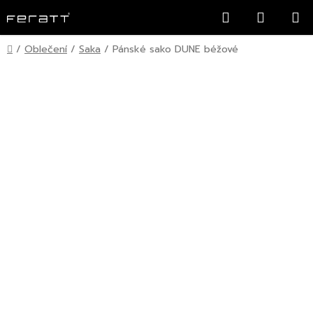
Přejít
Hledat
NÁKUP
na
KOŠÍK
obsah
Domů
/
Oblečení
/
Saka
/
Pánské sako DUNE béžové