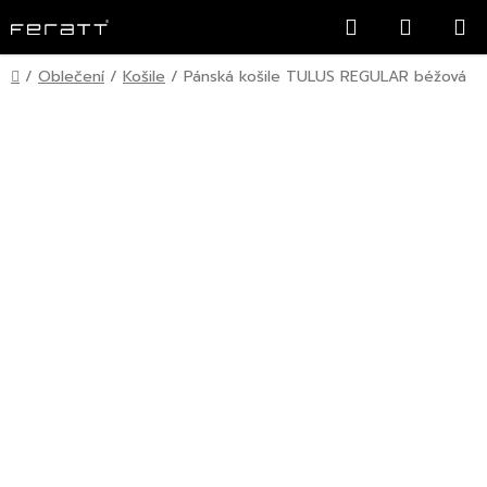
Přejít
Hledat
NÁKUP
na
KOŠÍK
obsah
Domů
/
Oblečení
/
Košile
/
Pánská košile TULUS REGULAR béžová