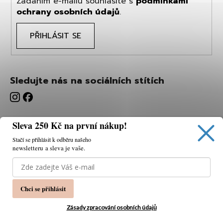
Zadáním e-mailu souhlasíte s
podmínkami
ochrany osobních údajů
.
PŘIHLÁSIT SE
Sledujte nás na sociálních stítích
Sleva 250 Kč na první nákup!
Stačí se přihlásit k odběru našeho
newsletteru a sleva je vaše.
Používáme cookies, abychom vám umožnili pohodlné
prohlížení webu a díky analýze webu neustále zlepšovat
jeho funkce, výkon a použitelnost.
K tomu potřebujeme
Chci se přihlásit
váš souhlas.
Nastavení
Zásady zpracování osobních údajů
Souhlasím