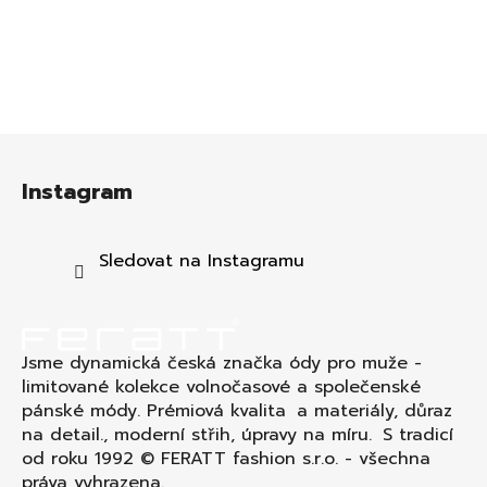
Z
á
Instagram
p
a
t
Sledovat na Instagramu
í
Jsme dynamická česká značka ódy pro muže -
limitované kolekce volnočasové a společenské
pánské módy. Prémiová kvalita a materiály, důraz
na detail., moderní střih, úpravy na míru. S tradicí
od roku 1992 © FERATT fashion s.r.o. - všechna
práva vyhrazena.