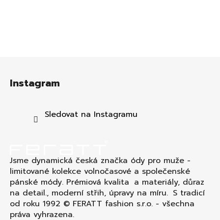
Z
á
Instagram
p
a
t
Sledovat na Instagramu
í
Jsme dynamická česká značka ódy pro muže -
limitované kolekce volnočasové a společenské
pánské módy. Prémiová kvalita a materiály, důraz
na detail., moderní střih, úpravy na míru. S tradicí
od roku 1992 © FERATT fashion s.r.o. - všechna
práva vyhrazena.