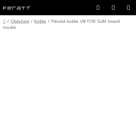
Přejít
Hledat
NÁKUP
na
KOŠÍK
obsah
Domů
/
Oblečení
/
Košile
/
Pánská košile VIKTOR SLIM tmavě
modrá