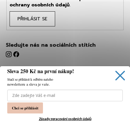
ochrany osobních údajů
.
PŘIHLÁSIT SE
Sledujte nás na sociálních stítích
Sleva 250 Kč na první nákup!
Stačí se přihlásit k odběru našeho
newsletteru a sleva je vaše.
Používáme cookies, abychom vám umožnili pohodlné
prohlížení webu a díky analýze webu neustále zlepšovat
jeho funkce, výkon a použitelnost.
K tomu potřebujeme
Chci se přihlásit
váš souhlas.
Nastavení
Zásady zpracování osobních údajů
Souhlasím