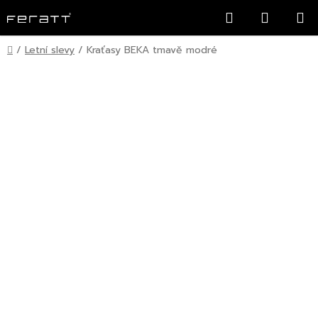
Přejít
Hledat
NÁKUP
na
KOŠÍK
obsah
Domů
/
Letní slevy
/
Kraťasy BEKA tmavě modré