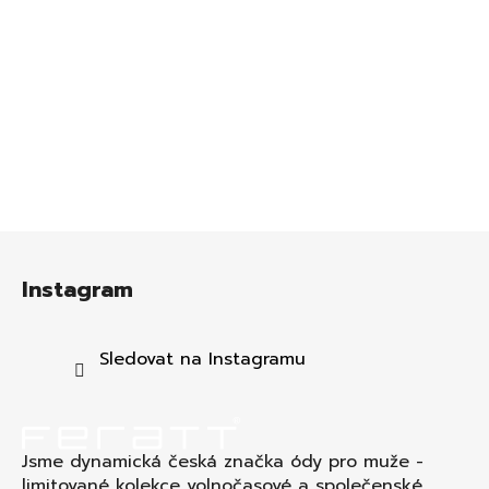
Z
á
Instagram
p
a
t
Sledovat na Instagramu
í
Jsme dynamická česká značka ódy pro muže -
limitované kolekce volnočasové a společenské