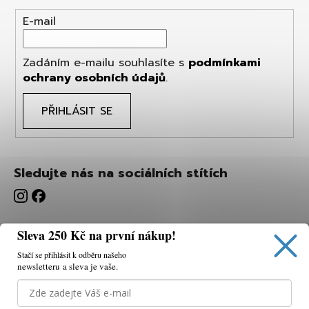
E-mail
Zadáním e-mailu souhlasíte s
podmínkami
ochrany osobních údajů
.
PŘIHLÁSIT SE
Sledujte nás na sociálních stítích
Sleva 250 Kč na první nákup!
Stačí se přihlásit k odběru našeho
newsletteru a sleva je vaše.
Používáme cookies, abychom vám umožnili pohodlné
prohlížení webu a díky analýze webu neustále zlepšovat