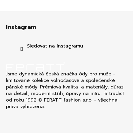
Z
á
Instagram
p
a
t
Sledovat na Instagramu
í
Jsme dynamická česká značka ódy pro muže -
limitované kolekce volnočasové a společenské
pánské módy. Prémiová kvalita a materiály, důraz
na detail., moderní střih, úpravy na míru. S tradicí
od roku 1992 © FERATT fashion s.r.o. - všechna
práva vyhrazena.