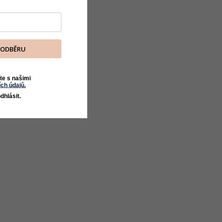
K ODBĚRU
te s našimi
ch údajů.
dhlásit.