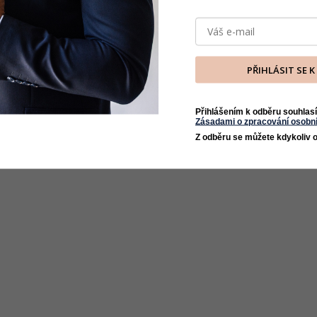
PŘIHLÁSIT SE 
Přihlášením k odběru souhlasí
Zásadami o zpracování osobní
Z odběru se můžete kdykoliv o