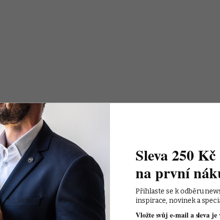
Sleva 250 Kč 
na první nák
Přihlaste se k odběru new
inspirace, novinek a speci
Vložte svůj e-mail a sleva je 