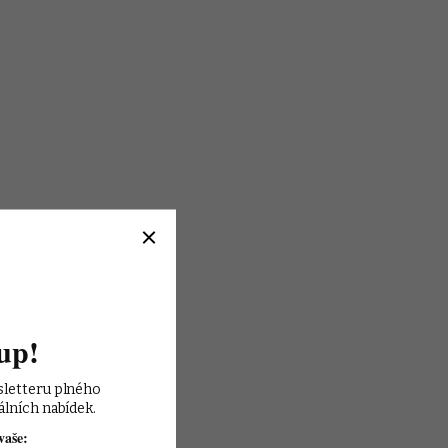
up!
sletteru plného 
álních nabídek.
vaše: