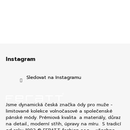
Z
á
Instagram
p
a
t
Sledovat na Instagramu
í
Jsme dynamická česká značka ódy pro muže -
limitované kolekce volnočasové a společenské
pánské módy. Prémiová kvalita a materiály, důraz
na detail., moderní střih, úpravy na míru. S tradicí