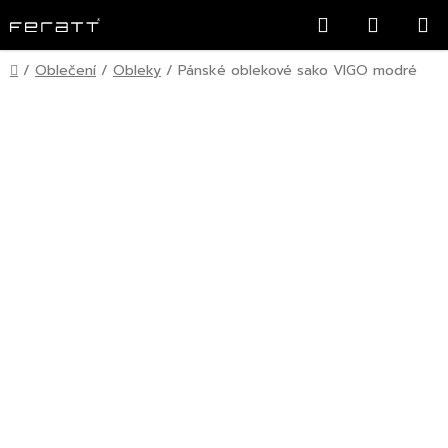
Přejít
Hledat
NÁKUP
na
KOŠÍK
obsah
Domů
/
Oblečení
/
Obleky
/
Pánské oblekové sako VIGO modré