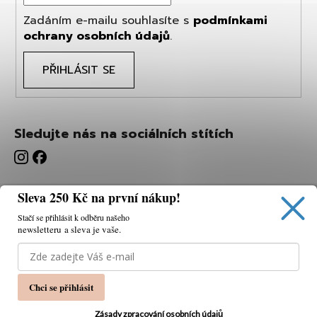
Zadáním e-mailu souhlasíte s
podmínkami
ochrany osobních údajů
.
PŘIHLÁSIT SE
Sledujte nás na sociálních stítích
Sleva 250 Kč na první nákup!
Stačí se přihlásit k odběru našeho
newsletteru a sleva je vaše.
Používáme cookies, abychom vám umožnili pohodlné
prohlížení webu a díky analýze webu neustále zlepšovat
jeho funkce, výkon a použitelnost.
K tomu potřebujeme
Chci se přihlásit
váš souhlas.
Nastavení
Zásady zpracování osobních údajů