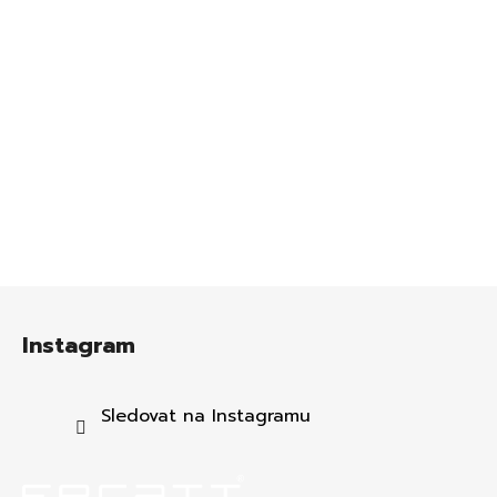
Z
á
Instagram
p
a
t
Sledovat na Instagramu
í