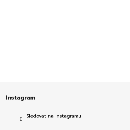
Z
á
Instagram
p
a
t
Sledovat na Instagramu
í