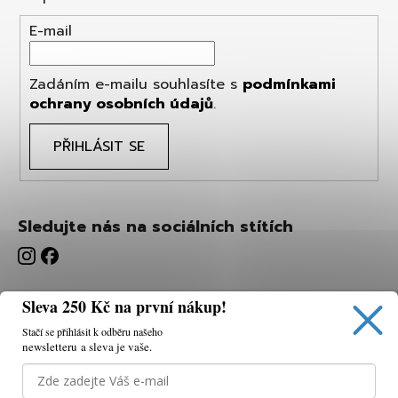
E-mail
Zadáním e-mailu souhlasíte s
podmínkami
ochrany osobních údajů
.
PŘIHLÁSIT SE
Sledujte nás na sociálních stítích
Sleva 250 Kč na první nákup!
Stačí se přihlásit k odběru našeho
newsletteru a sleva je vaše.
Používáme cookies, abychom vám umožnili pohodlné
prohlížení webu a díky analýze webu neustále zlepšovat