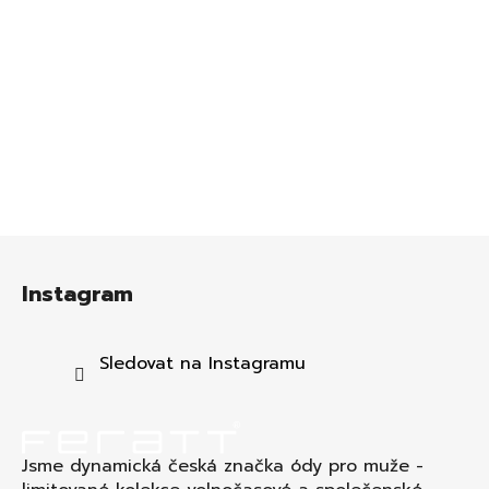
Z
á
Instagram
p
a
t
Sledovat na Instagramu
í
Jsme dynamická česká značka ódy pro muže -