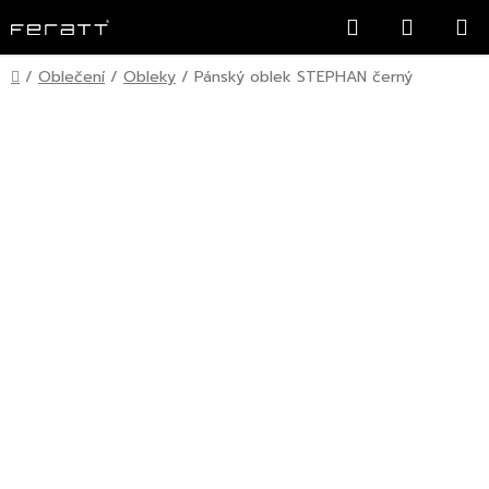
Přejít
Hledat
NÁKUP
na
KOŠÍK
obsah
Domů
/
Oblečení
/
Obleky
/
Pánský oblek STEPHAN černý