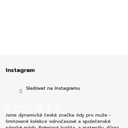
Z
á
Instagram
p
a
t
Sledovat na Instagramu
í
Jsme dynamická česká značka ódy pro muže -
limitované kolekce volnočasové a společenské
pánské módy. Prémiová kvalita a materiály, důraz