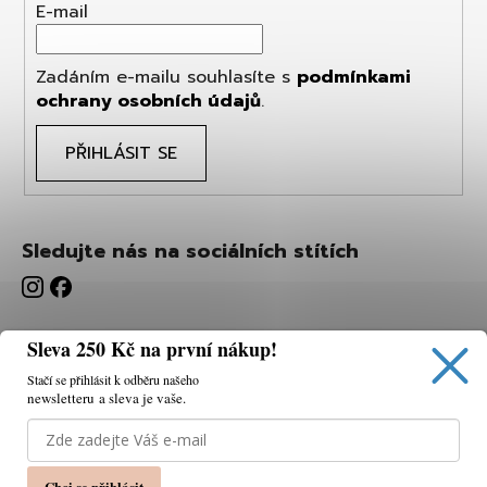
E-mail
Zadáním e-mailu souhlasíte s
podmínkami
ochrany osobních údajů
.
PŘIHLÁSIT SE
Sledujte nás na sociálních stítích
Sleva 250 Kč na první nákup!
Stačí se přihlásit k odběru našeho
newsletteru a sleva je vaše.
Používáme cookies, abychom vám umožnili pohodlné
prohlížení webu a díky analýze webu neustále zlepšovat
jeho funkce, výkon a použitelnost.
K tomu potřebujeme
Chci se přihlásit