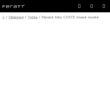
Přejít
Hledat
NÁKUP
na
KOŠÍK
obsah
Domů
/
Oblečení
/
Trička
/
Pánské triko COSTE tmavě modré