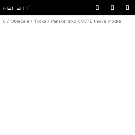
Přejít
Hledat
NÁKUP
na
KOŠÍK
obsah
Domů
/
Oblečení
/
Trička
/
Pánské triko COSTE tmavě modré