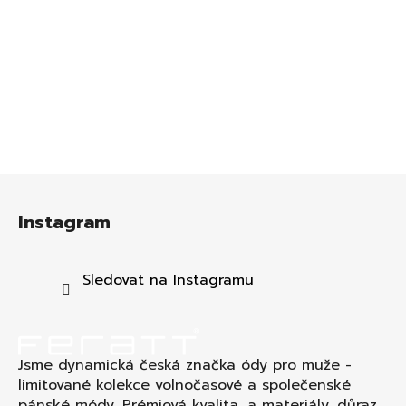
Z
á
Instagram
p
a
t
Sledovat na Instagramu
í
Jsme dynamická česká značka ódy pro muže -
limitované kolekce volnočasové a společenské
pánské módy. Prémiová kvalita a materiály, důraz