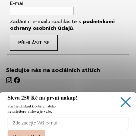
E-mail
Zadáním e-mailu souhlasíte s
podmínkami
ochrany osobních údajů
.
PŘIHLÁSIT SE
Sledujte nás na sociálních stítích
Sleva 250 Kč na první nákup!
Stačí se přihlásit k odběru našeho
newsletteru a sleva je vaše.
Používáme cookies, abychom vám umožnili pohodlné
prohlížení webu a díky analýze webu neustále zlepšovat
jeho funkce, výkon a použitelnost.
K tomu potřebujeme
Chci se přihlásit