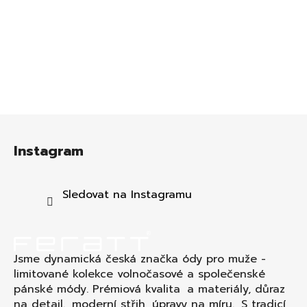
Z
á
Instagram
p
a
t
Sledovat na Instagramu
í
Jsme dynamická česká značka ódy pro muže -
limitované kolekce volnočasové a společenské
pánské módy. Prémiová kvalita a materiály, důraz
na detail., moderní střih, úpravy na míru. S tradicí