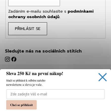
Zadáním e-mailu souhlasíte s
podmínkami
ochrany osobních údajů
.
PŘIHLÁSIT SE
Sledujte nás na sociálních stítích
Sleva 250 Kč na první nákup!
Stačí se přihlásit k odběru našeho
newsletteru a sleva je vaše.
Používáme cookies, abychom vám umožnili pohodlné
prohlížení webu a díky analýze webu neustále zlepšovat
jeho funkce, výkon a použitelnost.
K tomu potřebujeme
Chci se přihlásit
váš souhlas.
Nastavení