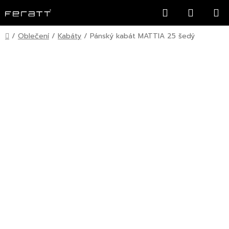
Přejít
Hledat
NÁKUP
na
KOŠÍK
obsah
Domů
/
Oblečení
/
Kabáty
/
Pánský kabát MATTIA 25 šedý