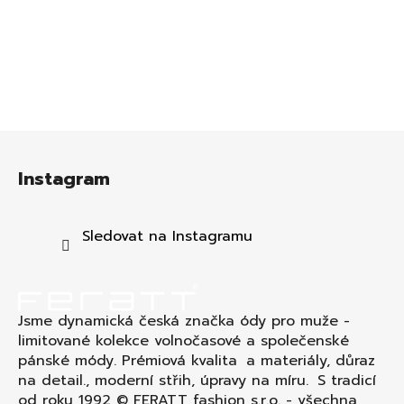
Z
á
Instagram
p
a
t
Sledovat na Instagramu
í
Jsme dynamická česká značka ódy pro muže -
limitované kolekce volnočasové a společenské
pánské módy. Prémiová kvalita a materiály, důraz
na detail., moderní střih, úpravy na míru. S tradicí
od roku 1992 © FERATT fashion s.r.o. - všechna