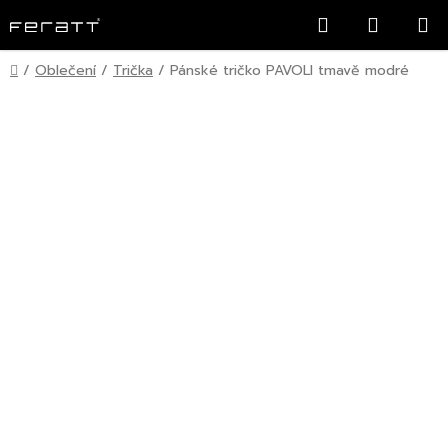
Přejít
Hledat
NÁKUP
na
KOŠÍK
obsah
Domů
/
Oblečení
/
Trička
/
Pánské tričko PAVOLI tmavě modré