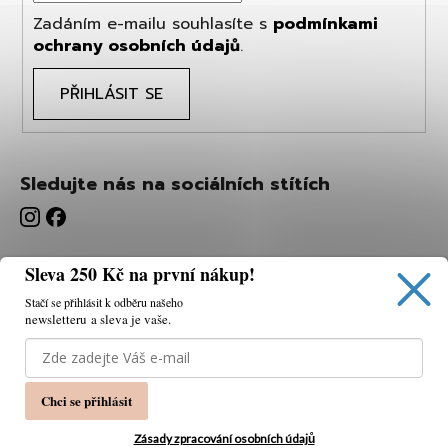
Zadáním e-mailu souhlasíte s
podmínkami
ochrany osobních údajů
.
PŘIHLÁSIT SE
Sledujte nás na sociálních stítích
Sleva 250 Kč na první nákup!
Stačí se přihlásit k odběru našeho
newsletteru a sleva je vaše.
Používáme cookies, abychom vám umožnili pohodlné
prohlížení webu a díky analýze webu neustále zlepšovat
jeho funkce, výkon a použitelnost.
K tomu potřebujeme
Chci se přihlásit
váš souhlas.
Nastavení
Zásady zpracování osobních údajů