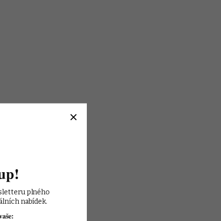
up!
sletteru plného 
álních nabídek.
vaše: