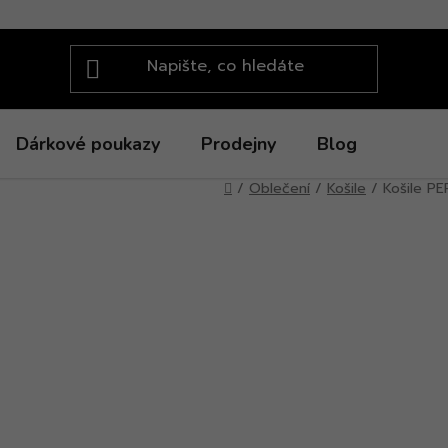
Dárkové poukazy
Prodejny
Blog
Domů
/
Oblečení
/
Košile
/
Košile P