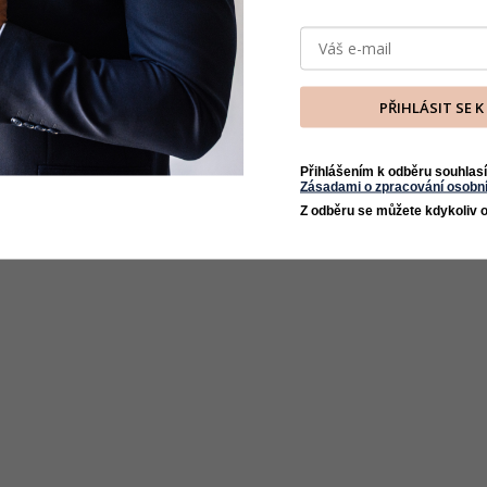
PŘIHLÁSIT SE 
Přihlášením k odběru souhlasí
Zásadami o zpracování osobní
Z odběru se můžete kdykoliv o