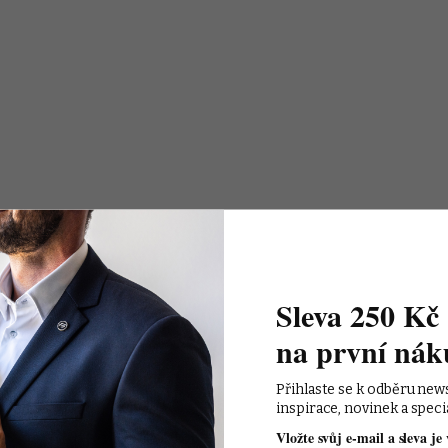
Sleva 250 Kč 
na první nák
Přihlaste se k odběru new
inspirace, novinek a speci
Vložte svůj e-mail a sleva je 