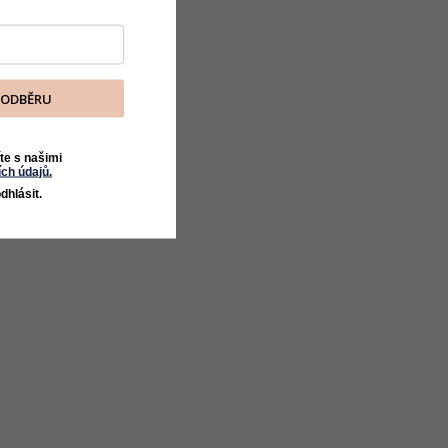
K ODBĚRU
te s našimi
ch údajů.
dhlásit.