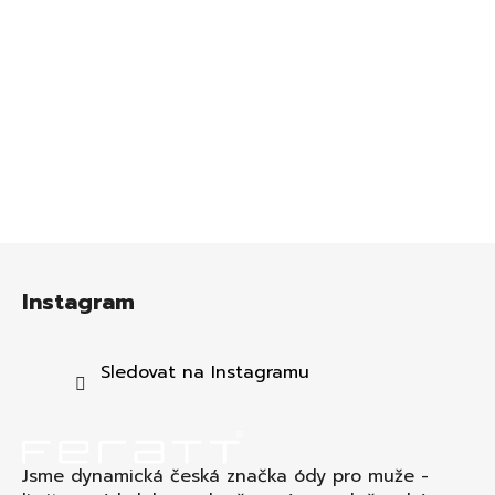
Z
á
Instagram
p
a
t
Sledovat na Instagramu
í
Jsme dynamická česká značka ódy pro muže -