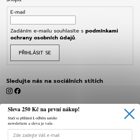
E-mail
Zadáním e-mailu souhlasíte s
podmínkami
ochrany osobních údajů
.
PŘIHLÁSIT SE
Sledujte nás na sociálních stítích
Sleva 250 Kč na první nákup!
Stačí se přihlásit k odběru našeho
newsletteru a sleva je vaše.
Používáme cookies, abychom vám umožnili pohodlné
prohlížení webu a díky analýze webu neustále zlepšovat