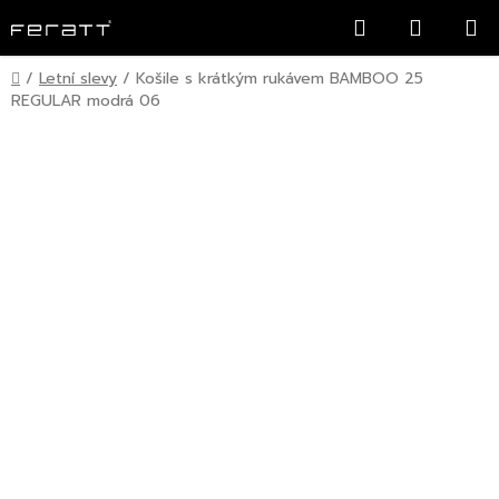
Přejít
Hledat
NÁKUP
na
KOŠÍK
obsah
Domů
/
Letní slevy
/
Košile s krátkým rukávem BAMBOO 25
REGULAR modrá 06