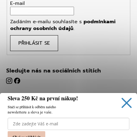
E-mail
Zadáním e-mailu souhlasíte s
podmínkami
ochrany osobních údajů
.
PŘIHLÁSIT SE
Sledujte nás na sociálních stítích
Sleva 250 Kč na první nákup!
Stačí se přihlásit k odběru našeho
newsletteru a sleva je vaše.
Používáme cookies, abychom vám umožnili pohodlné
prohlížení webu a díky analýze webu neustále zlepšovat
jeho funkce, výkon a použitelnost.
K tomu potřebujeme
Chci se přihlásit