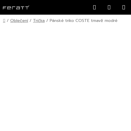
Přejít
Hledat
NÁKUP
na
KOŠÍK
obsah
Domů
/
Oblečení
/
Trička
/
Pánské triko COSTE tmavě modré