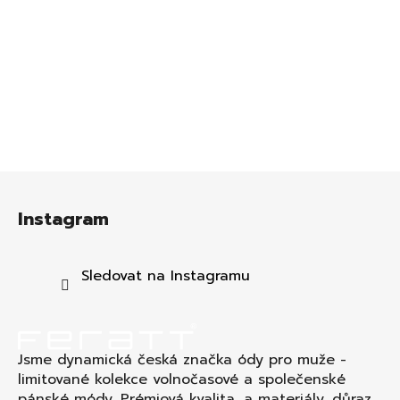
Z
á
Instagram
p
a
t
Sledovat na Instagramu
í
Jsme dynamická česká značka ódy pro muže -
limitované kolekce volnočasové a společenské
pánské módy. Prémiová kvalita a materiály, důraz