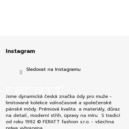
Z
á
Instagram
p
a
t
Sledovat na Instagramu
í
Jsme dynamická česká značka ódy pro muže -
limitované kolekce volnočasové a společenské
pánské módy. Prémiová kvalita a materiály, důraz
na detail., moderní střih, úpravy na míru. S tradicí
od roku 1992 © FERATT fashion s.r.o. - všechna
práva vyhrazena.