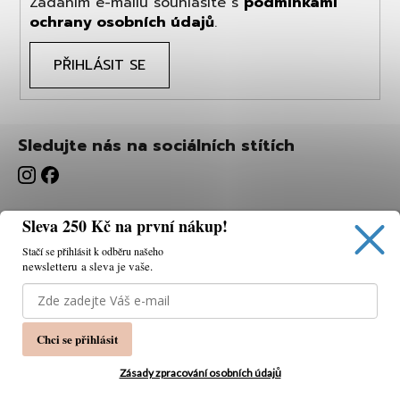
Zadáním e-mailu souhlasíte s
podmínkami
ochrany osobních údajů
.
PŘIHLÁSIT SE
Sledujte nás na sociálních stítích
Sleva 250 Kč na první nákup!
Stačí se přihlásit k odběru našeho
newsletteru a sleva je vaše.
Používáme cookies, abychom vám umožnili pohodlné
prohlížení webu a díky analýze webu neustále zlepšovat
jeho funkce, výkon a použitelnost.
K tomu potřebujeme
Chci se přihlásit
váš souhlas.
Nastavení
Zásady zpracování osobních údajů
Souhlasím