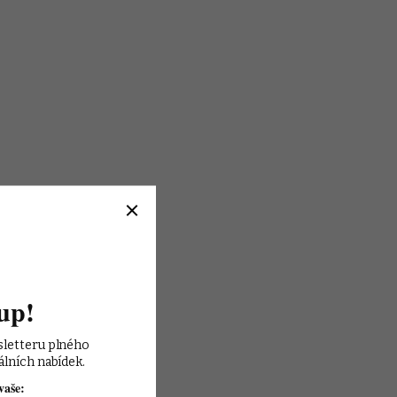
up!
sletteru plného 
álních nabídek.
vaše: