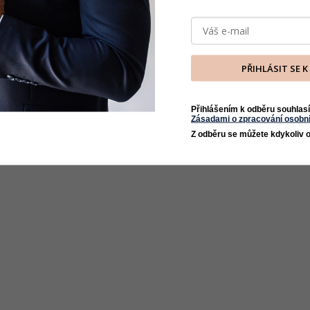
PŘIHLÁSIT SE 
Přihlášením k odběru souhlasí
Zásadami o zpracování osobní
Z odběru se můžete kdykoliv o