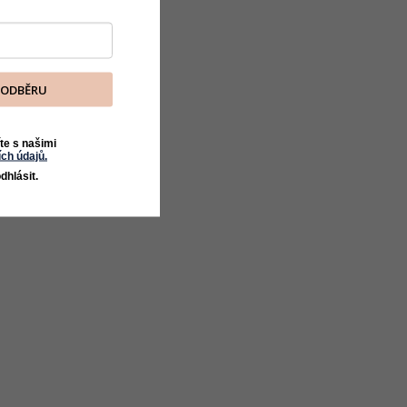
K ODBĚRU
te s našimi
ch údajů.
dhlásit.