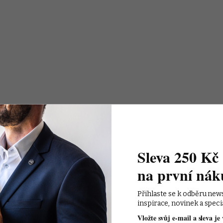
Sleva 250 Kč 
na první nák
Přihlaste se k odběru new
inspirace, novinek a speci
Vložte svůj e-mail a sleva je 