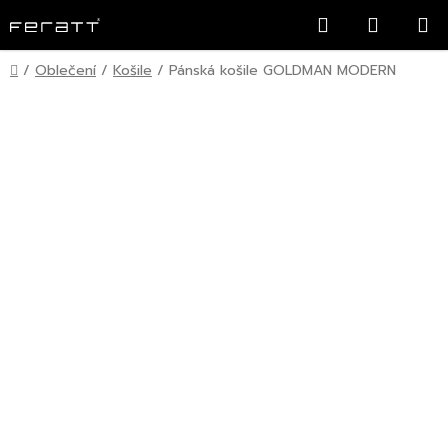
Přejít
Hledat
NÁKUP
na
KOŠÍK
obsah
Domů
/
Oblečení
/
Košile
/
Pánská košile GOLDMAN MODERN