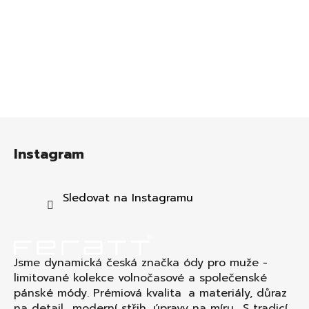
Z
á
Instagram
p
a
t
Sledovat na Instagramu
í
Jsme dynamická česká značka ódy pro muže -
limitované kolekce volnočasové a společenské
pánské módy. Prémiová kvalita a materiály, důraz
na detail., moderní střih, úpravy na míru. S tradicí