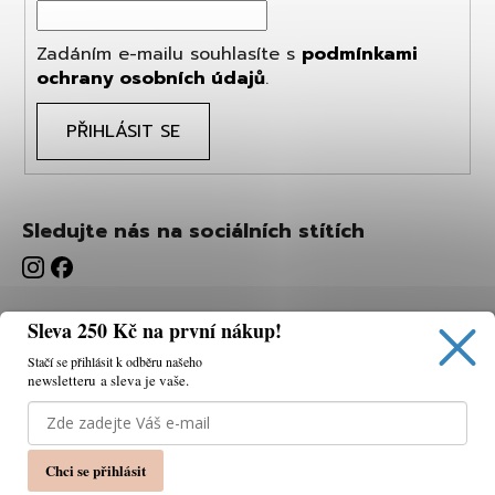
Zadáním e-mailu souhlasíte s
podmínkami
ochrany osobních údajů
.
PŘIHLÁSIT SE
Sledujte nás na sociálních stítích
Sleva 250 Kč na první nákup!
Stačí se přihlásit k odběru našeho
newsletteru a sleva je vaše.
Používáme cookies, abychom vám umožnili pohodlné
prohlížení webu a díky analýze webu neustále zlepšovat
jeho funkce, výkon a použitelnost.
K tomu potřebujeme
Chci se přihlásit
váš souhlas.
Nastavení