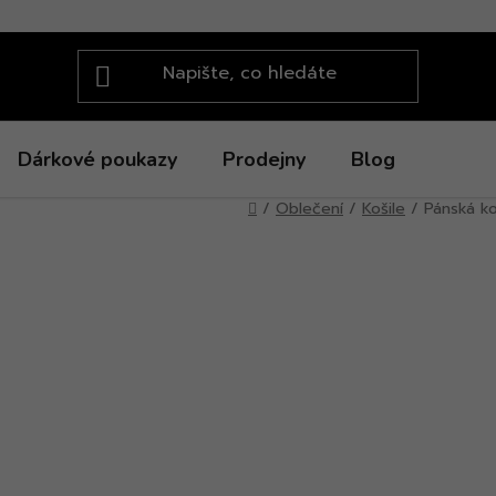
Dárkové poukazy
Prodejny
Blog
Domů
/
Oblečení
/
Košile
/
Pánská ko