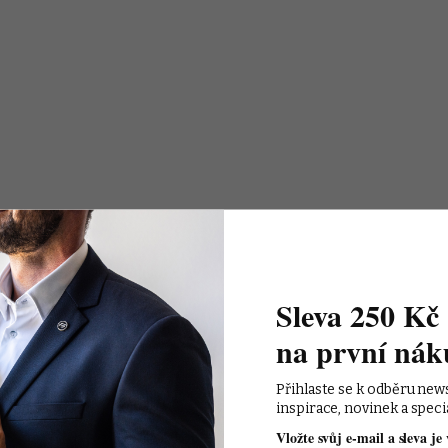
Sleva 250 Kč 
na první nák
Přihlaste se k odběru new
inspirace, novinek a speci
Vložte svůj e-mail a sleva je 