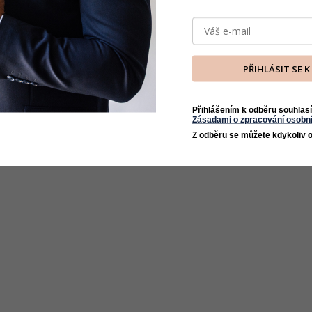
PŘIHLÁSIT SE 
Přihlášením k odběru souhlasí
Zásadami o zpracování osobní
Z odběru se můžete kdykoliv o