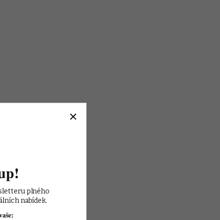
up!
sletteru plného 
álních nabídek.
vaše: