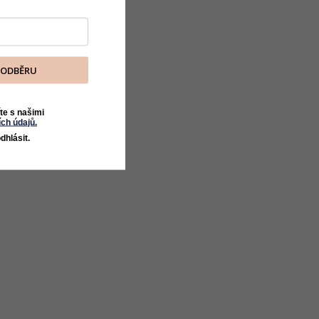
K ODBĚRU
te s našimi
ch údajů.
dhlásit.