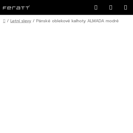
Přejít
Hledat
NÁKUP
na
KOŠÍK
obsah
Domů
/
Letní slevy
/
Pánské oblekové kalhoty ALMADA modré