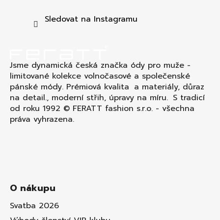
a
t
Sledovat na Instagramu
í
Jsme dynamická česká značka ódy pro muže -
limitované kolekce volnočasové a společenské
pánské módy. Prémiová kvalita a materiály, důraz
na detail., moderní střih, úpravy na míru. S tradicí
od roku 1992 © FERATT fashion s.r.o. - všechna
práva vyhrazena.
O nákupu
Svatba 2026