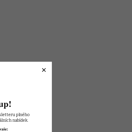
up!
sletteru plného 
álních nabídek.
vaše: