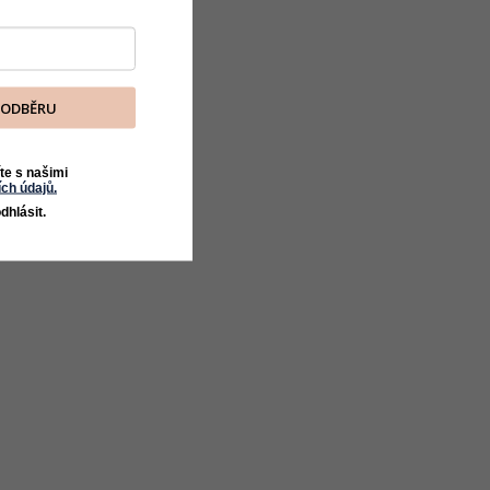
K ODBĚRU
te s našimi
ch údajů.
dhlásit.