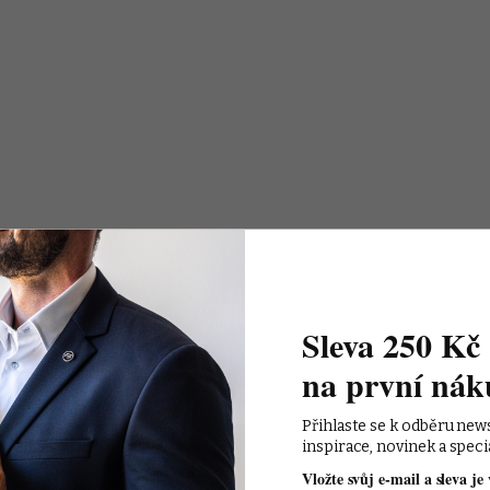
Sleva 250 Kč 
na první nák
Přihlaste se k odběru new
inspirace, novinek a speci
Vložte svůj e-mail a sleva je 