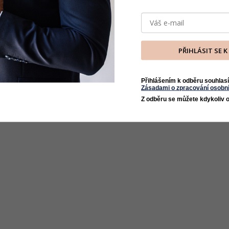
PŘIHLÁSIT SE 
Přihlášením k odběru souhlasí
Zásadami o zpracování osobní
Z odběru se můžete kdykoliv o