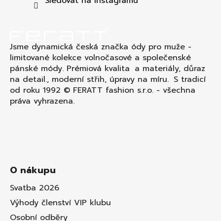
t
Sledovat na Instagramu
í
Jsme dynamická česká značka ódy pro muže -
limitované kolekce volnočasové a společenské
pánské módy. Prémiová kvalita a materiály, důraz
na detail., moderní střih, úpravy na míru. S tradicí
od roku 1992 © FERATT fashion s.r.o. - všechna
práva vyhrazena.
O nákupu
Svatba 2026
Výhody členství VIP klubu
Osobní odběry