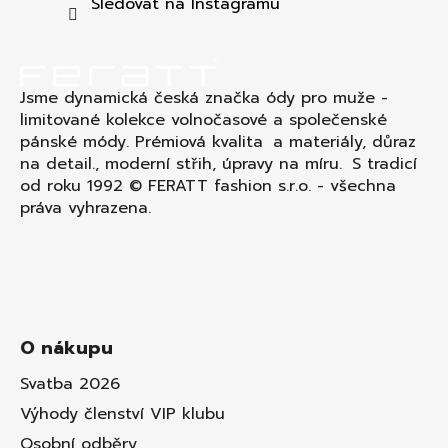
t
Sledovat na Instagramu
í
Jsme dynamická česká značka ódy pro muže -
limitované kolekce volnočasové a společenské
pánské módy. Prémiová kvalita a materiály, důraz
na detail., moderní střih, úpravy na míru. S tradicí
od roku 1992 © FERATT fashion s.r.o. - všechna
práva vyhrazena.
O nákupu
Svatba 2026
Výhody členství VIP klubu
Osobní odběry