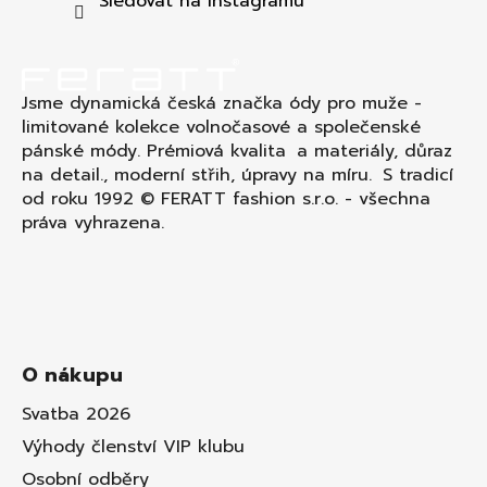
t
Sledovat na Instagramu
í
Jsme dynamická česká značka ódy pro muže -
limitované kolekce volnočasové a společenské
pánské módy. Prémiová kvalita a materiály, důraz
na detail., moderní střih, úpravy na míru. S tradicí
od roku 1992 © FERATT fashion s.r.o. - všechna
práva vyhrazena.
O nákupu
Svatba 2026
Výhody členství VIP klubu
Osobní odběry