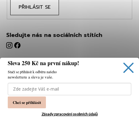
PŘIHLÁSIT SE
Sledujte nás na sociálních stítích
Sleva 250 Kč na první nákup!
Stačí se přihlásit k odběru našeho
newsletteru a sleva je vaše.
Používáme cookies, abychom vám umožnili pohodlné
prohlížení webu a díky analýze webu neustále zlepšovat
jeho funkce, výkon a použitelnost.
K tomu potřebujeme
Chci se přihlásit
váš souhlas.
Nastavení
Zásady zpracování osobních údajů
Souhlasím
Vytvořil Shoptet
Copyright 2026
PÁNSKÁ MÓDA
. Všechna práva
Odmítnout