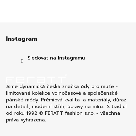
Z
á
Instagram
p
a
t
Sledovat na Instagramu
í
Jsme dynamická česká značka ódy pro muže -
limitované kolekce volnočasové a společenské
pánské módy. Prémiová kvalita a materiály, důraz
na detail., moderní střih, úpravy na míru. S tradicí
od roku 1992 © FERATT fashion s.r.o. - všechna
práva vyhrazena.