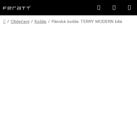
Přejít
Hledat
NÁKUP
na
KOŠÍK
obsah
Domů
/
Oblečení
/
Košile
/
Pánská košile TERRY MODERN bílá